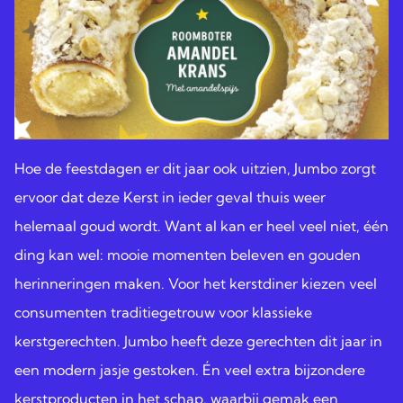
Hoe de feestdagen er dit jaar ook uitzien, Jumbo zorgt
ervoor dat deze Kerst in ieder geval thuis weer
helemaal goud wordt. Want al kan er heel veel niet, één
ding kan wel: mooie momenten beleven en gouden
herinneringen maken. Voor het kerstdiner kiezen veel
consumenten traditiegetrouw voor klassieke
kerstgerechten. Jumbo heeft deze gerechten dit jaar in
een modern jasje gestoken. Én veel extra
bijzondere
kerstproducten
in het schap, waarbij gemak een