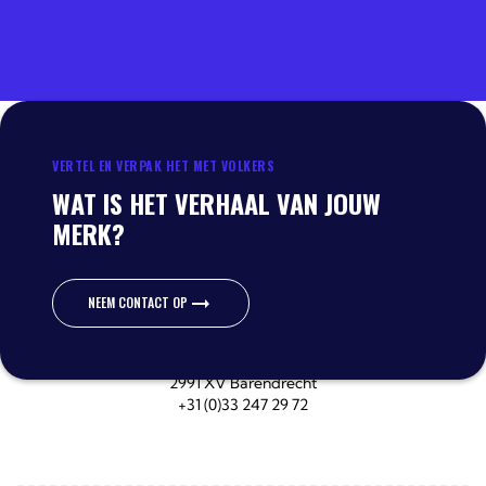
VERTEL EN VERPAK HET MET VOLKERS
WAT IS HET VERHAAL VAN JOUW
MERK?
NEEM CONTACT OP
NEEM CONTACT OP
Watergoorweg 67
3861 MA Nijkerk
Escudostraat 40-42
2991 XV Barendrecht
+31 (0)33 247 29 72