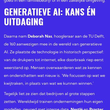
goed in een familiebedrijf of in een zakelijke omgeving.
GENERATIEVE AI: KANS ÉN
UITDAGING
Daarna nam
Deborah Nas
, hoogleraar aan de TU Delft,
de 160 aanwezigen mee in de wereld van generatieve
AI. Ze plaatste de technologie in historisch perspectief:
van de drukpers tot internet, elke doorbraak riep eerst
weerstand op. Mensen overwaarderen wat ze kennen
en onderschatten wat nieuw is. 'We focussen op wat we
kwijtraken, in plaats van wat we kunnen winnen.'
Tegelijk liet ze zien dat bedrijven al grote stappen
zetten. Wereldwijd trainen ondernemingen hun eigen
modellen, gevoed met interne data.
Nestlé
en
Procter