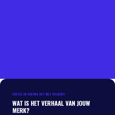
geen hype, maar een logische stap. Nederlanders krijg
LEES MEER
LEES MEER
VERTEL EN VERPAK HET MET VOLKERS
WAT IS HET VERHAAL VAN JOUW
MERK?