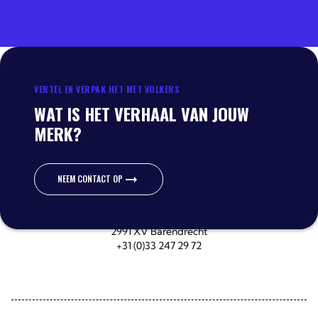
VERTEL EN VERPAK HET MET VOLKERS
WAT IS HET VERHAAL VAN JOUW
MERK?
NEEM CONTACT OP
NEEM CONTACT OP
Watergoorweg 67
3861 MA Nijkerk
Escudostraat 40-42
2991 XV Barendrecht
+31 (0)33 247 29 72