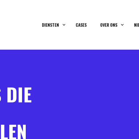
DIENSTEN
CASES
OVER ONS
NI
 DIE
K
LEN