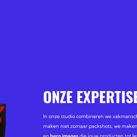
PACKSHOTS EN HERO IMAGES
ONZE EXPERTIS
In onze studio combineren we vakmansc
maken niet zomaar packshots; we make
en
hero images
die jouw producten tot l