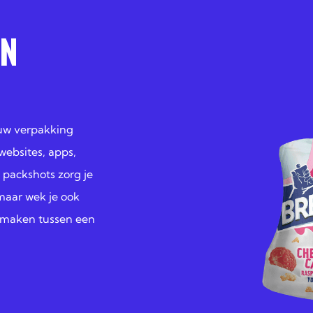
EN
ouw verpakking
websites, apps,
packshots zorg je
 maar wek je ook
il maken tussen een