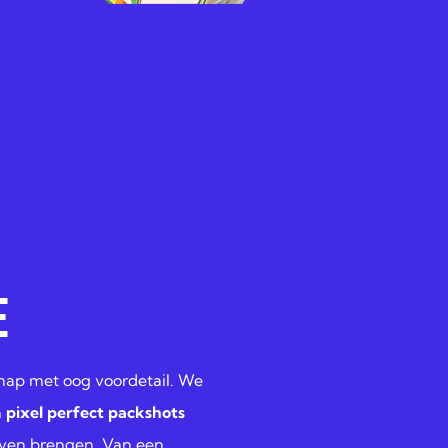
E
hap met oog voordetail. We
n
pixel perfect packshots
even brengen. Van een